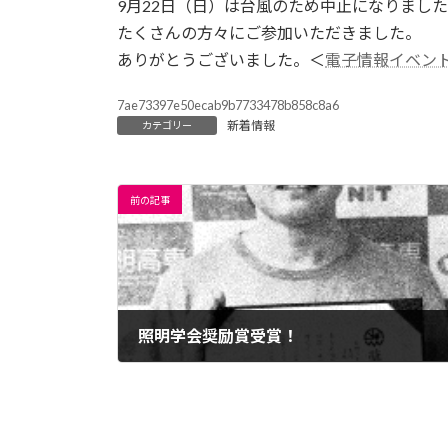
日
9月22日（日）は台風のため中止になりまし
時
たくさんの方々にご参加いただきました。
:
ありがとうございました。＜
電子情報イベン
7ae73397e50ecab9b7733478b858c8a6
新着情報
カテゴリー
前の記事
照明学会奨励賞受賞！
2019年7月29日