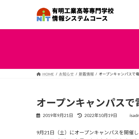
コ
ナ
ン
ビ
テ
ゲ
ン
ー
ツ
シ
へ
ョ
ス
ン
キ
に
ッ
移
プ
動
HOME
お知らせ
新着情報
オープンキャンパスで
オープンキャンパスで
最
2019年9月21日
2022年10月19日
isad
終
更
9月21日（土）にオープンキャンパスを開催
新