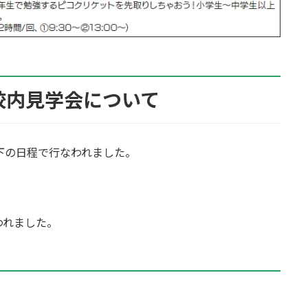
校内見学会について
下の日程で行なわれました。
われました。