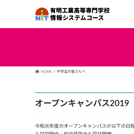
コ
ナ
ン
ビ
テ
ゲ
ン
ー
ツ
シ
へ
ョ
ス
ン
キ
に
ッ
移
プ
動
HOME
中学生の皆さんへ
オープンキャンパス2019
令和元年度のオープンキャンパスが以下の日
入試説明会・校内見学会も同日開催。