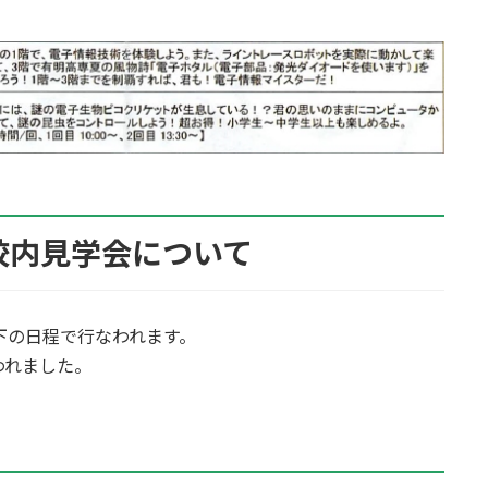
校内見学会について
下の日程で行なわれます。
われました。