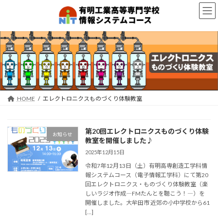
コ
ナ
ン
ビ
テ
ゲ
ン
ー
ツ
シ
へ
ョ
ス
ン
キ
に
ッ
移
プ
動
HOME
エレクトロニクスものづくり体験教室
第20回エレクトロニクスものづくり体験
お知らせ
教室を開催しました♪
2025年12月15日
令和7年12月13日（土）有明高専創造工学科情
報システムコース（電子情報工学科）にて第20
回エレクトロニクス・ものづくり体験教室（楽
しいラジオ作成―FMたんとを聴こう！―）を
開催しました。大牟田市 近郊の小中学校から61
[…]