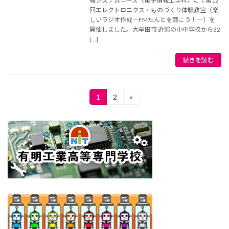
報システムコース（電子情報工学科）にて第12
回エレクトロニクス・ものづくり体験教室（楽
しいラジオ作成―FMたんとを聴こう！―）を
開催しました。大牟田市 近郊の小中学校から32
[…]
続きを読む
投
1
2
»
固
固
定
定
稿
ペ
ペ
ー
ー
の
ジ
ジ
ペ
ー
ジ
送
り