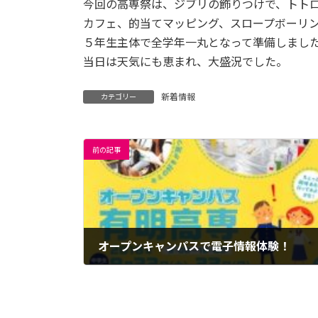
日
今回の高専祭は、ジブリの飾りつけで、トト
時
カフェ、的当てマッピング、スロープボーリ
:
５年生主体で全学年一丸となって準備しまし
当日は天気にも恵まれ、大盛況でした。
新着情報
カテゴリー
前の記事
オープンキャンパスで電子情報体験！
2018年9月25日