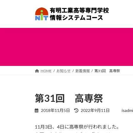
コ
ナ
ン
ビ
テ
ゲ
ン
ー
ツ
シ
へ
ョ
ス
ン
キ
に
ッ
移
プ
動
HOME
お知らせ
新着情報
第31回 高専祭
第31回 高専祭
最
2018年11月5日
2022年9月11日
isadm
終
更
11月3日、4日に高専祭が行われました。
新