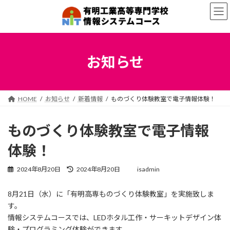
コ
ナ
ン
ビ
テ
ゲ
ン
ー
ツ
シ
へ
ョ
お知らせ
ス
ン
キ
に
ッ
移
プ
動
HOME
お知らせ
新着情報
ものづくり体験教室で電子情報体験！
ものづくり体験教室で電子情報
体験！
最
2024年8月20日
2024年8月20日
isadmin
終
更
8月21日（水）に「有明高専ものづくり体験教室」を実施致しま
新
す。
日
時
情報システムコースでは、LEDホタル工作・サーキットデザイン体
:
験・プログラミング体験ができます。